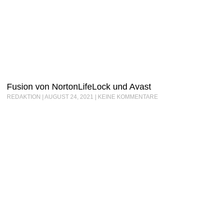
Fusion von NortonLifeLock und Avast
REDAKTION
AUGUST 24, 2021
KEINE KOMMENTARE