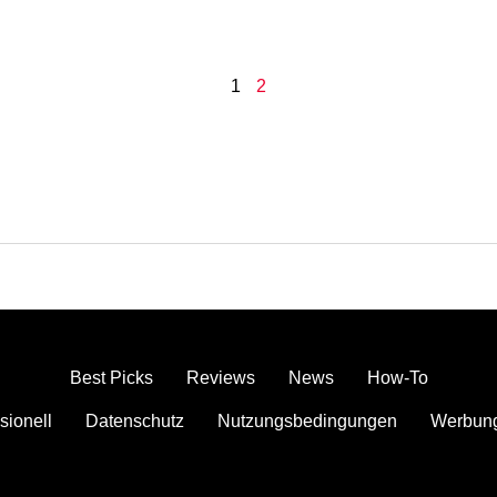
1
2
Best Picks
Reviews
News
How-To
sionell
Datenschutz
Nutzungsbedingungen
Werbun