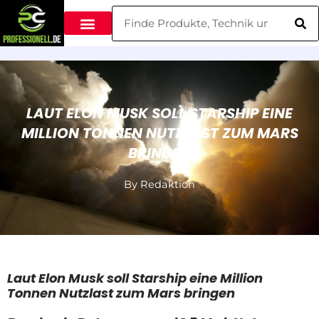
Zum
Suche
Inhalt
springen
LAUT ELON MUSK SOLL STARSHIP EINE
MILLION TONNEN NUTZLAST ZUM MARS
BRINGEN
By
Redaktion
Laut Elon Musk soll Starship eine Million
Tonnen Nutzlast zum Mars bringen